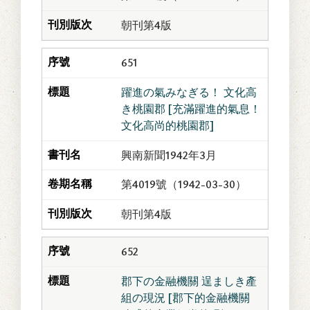
朝刊第4版
651
躍進の氣みなぎる！ 文化高
き桃園郡 [充滿躍進的氣息！
文化高尚的桃園郡]
興南新聞1942年3月
第4019號（1942-03-30）
朝刊第4版
652
郡下の金融機關 逞ましき產
組の現況 [郡下的金融機關