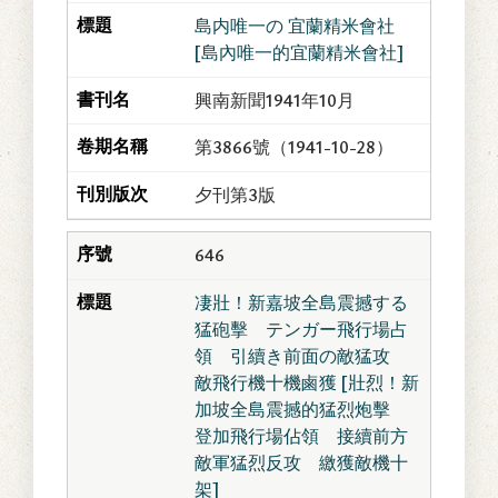
島内唯一の 宜蘭精米會社
[島內唯一的宜蘭精米會社]
興南新聞1941年10月
第3866號（1941-10-28）
夕刊第3版
646
凄壯！新嘉坡全島震撼する
猛砲擊 テンガー飛行場占
領 引續き前面の敵猛攻
敵飛行機十機鹵獲 [壯烈！新
加坡全島震撼的猛烈炮擊
登加飛行場佔領 接續前方
敵軍猛烈反攻 繳獲敵機十
架]