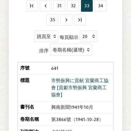
31
32
33
34
35
每頁顯示
排序
641
市勢振興に貢献 宜蘭商工協
會 [貢獻市勢振興 宜蘭商工
協會]
興南新聞1941年10月
第3866號（1941-10-28）