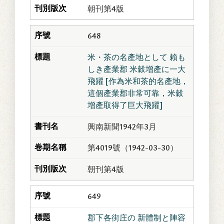
朝刊第4版
648
米・茶の名產地として 賴も
しき產業郡 米穀增產に一大
飛躍 [作為米和茶的名產地，
這個產業郡非常可靠，米穀
增產取得了巨大飛躍]
興南新聞1942年3月
第4019號（1942-03-30）
朝刊第4版
649
郡下各街庄の 新體制と陣容