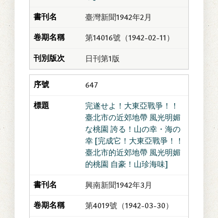
臺灣新聞1942年2月
第14016號（1942-02-11）
日刊第1版
647
完遂せよ！大東亞戰爭！！
臺北市の近郊地帶 風光明媚
な桃園 誇る！山の幸・海の
幸 [完成它！大東亞戰爭！！
臺北市的近郊地帶 風光明媚
的桃園 自豪！山珍海味]
興南新聞1942年3月
第4019號（1942-03-30）