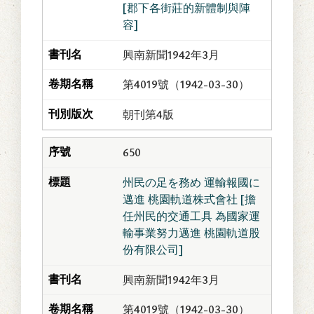
[郡下各街莊的新體制與陣
容]
興南新聞1942年3月
第4019號（1942-03-30）
朝刊第4版
650
州民の足を務め 運輸報國に
邁進 桃園軌道株式會社 [擔
任州民的交通工具 為國家運
輸事業努力邁進 桃園軌道股
份有限公司]
興南新聞1942年3月
第4019號（1942-03-30）