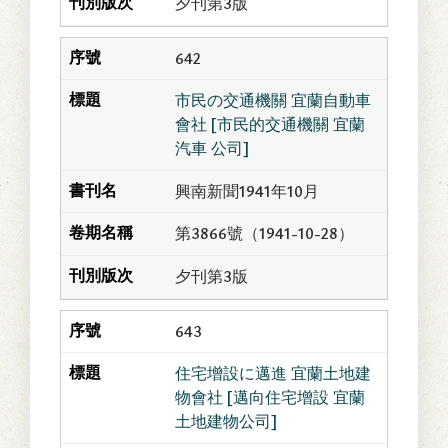
夕刊第3版
642
市民の交通機關 宜蘭自動車
會社 [市民的交通機關 宜蘭
汽車 公司]
興南新聞1941年10月
第3866號（1941-10-28）
夕刊第3版
643
住宅增設に邁進 宜蘭土地建
物會社 [邁向住宅增設 宜蘭
土地建物公司]