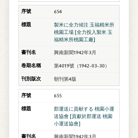
654
製米に全力傾注 玉福精米所
桃園工場 [全力投入製米 玉
福精米所桃園工廠]
興南新聞1942年3月
第4019號（1942-03-30）
朝刊第4版
655
郡運送に貢献する 桃園小運
送協會 [貢獻於郡運送 桃園
小運送協會]
興南新聞1942年3月