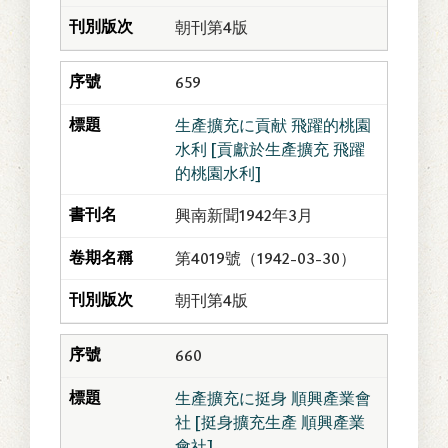
朝刊第4版
659
生產擴充に貢献 飛躍的桃園
水利 [貢獻於生產擴充 飛躍
的桃園水利]
興南新聞1942年3月
第4019號（1942-03-30）
朝刊第4版
660
生產擴充に挺身 順興產業會
社 [挺身擴充生產 順興產業
會社]