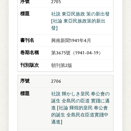
2705
社說 東亞民族政 策の新出發
[社論 東亞民族政策的新出
發]
興南新聞1941年4月
第3675號（1941-04-19）
朝刊第2版
2706
社說 輝かしき皇民 奉公會の
誕生 全島民の臣道 實踐に邁
進 [社論 輝煌的皇民 奉公會
的誕生 全島民在臣道實踐中
邁進]