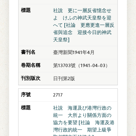
社說 更に一層反省憶念せ
よ けふの神武天皇祭を迎
へて [社論 更應更進一層反
省與追念 迎接今日的神武
天皇祭]
臺灣新聞1941年4月
第13703號（1941-04-03）
日刊第2版
2717
社說 海運及び港灣行政の
統一 大所より關係方面の
協力を要望 [社論 海運及港
灣行政的統一 期望上級爭