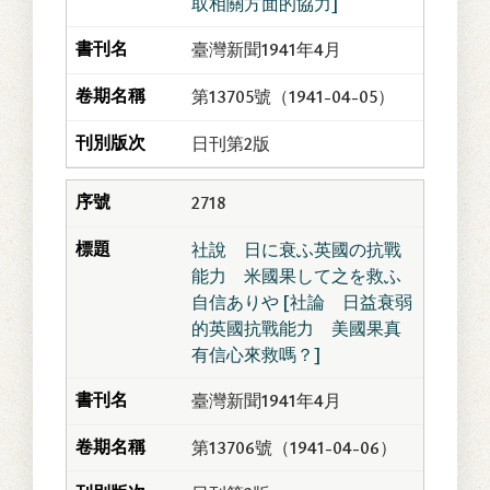
取相關方面的協力]
臺灣新聞1941年4月
第13705號（1941-04-05）
日刊第2版
2718
社說 日に衰ふ英國の抗戰
能力 米國果して之を救ふ
自信ありや [社論 日益衰弱
的英國抗戰能力 美國果真
有信心來救嗎？]
臺灣新聞1941年4月
第13706號（1941-04-06）