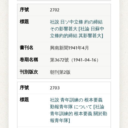
2702
社說 日ソ中立條 約の締結
その影響甚大 [社論 日蘇中
立條約的締結 其影響甚大]
興南新聞1941年4月
第3672號（1941-04-16）
朝刊第2版
2703
社說 青年訓練の 根本要義
勤報青年隊 について [社論
青年訓練的 根本要義 關於勤
報青年隊]