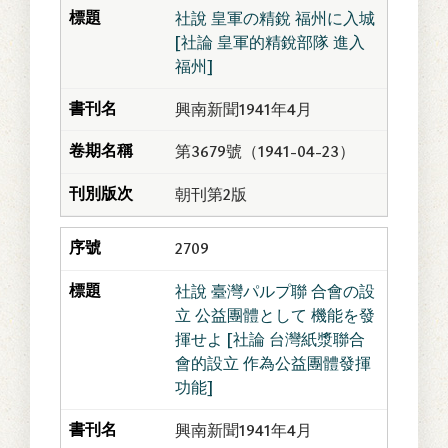
社說 皇軍の精銳 福州に入城
[社論 皇軍的精銳部隊 進入
福州]
興南新聞1941年4月
第3679號（1941-04-23）
朝刊第2版
2709
社說 臺灣パルプ聯 合會の設
立 公益團體として 機能を發
揮せよ [社論 台灣紙漿聯合
會的設立 作為公益團體發揮
功能]
興南新聞1941年4月