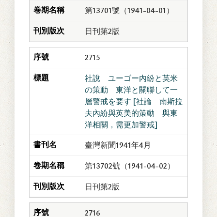
第13701號（1941-04-01）
日刊第2版
2715
社說 ユーゴー內紛と英米
の策動 東洋と關聯して一
層警戒を要す [社論 南斯拉
夫內紛與英美的策動 與東
洋相關，需更加警戒]
臺灣新聞1941年4月
第13702號（1941-04-02）
日刊第2版
2716