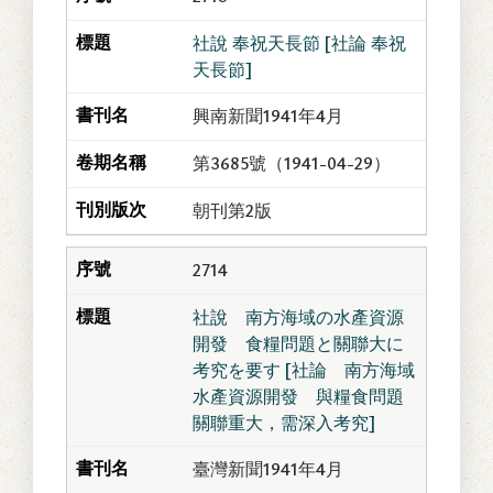
社說 奉祝天長節 [社論 奉祝
天長節]
興南新聞1941年4月
第3685號（1941-04-29）
朝刊第2版
2714
社說 南方海域の水產資源
開發 食糧問題と關聯大に
考究を要す [社論 南方海域
水產資源開發 與糧食問題
關聯重大，需深入考究]
臺灣新聞1941年4月