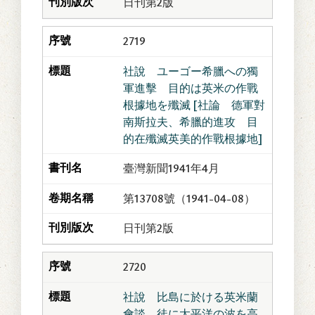
日刊第2版
2719
社說 ユーゴー希臘への獨
軍進擊 目的は英米の作戰
根據地を殲滅 [社論 德軍對
南斯拉夫、希臘的進攻 目
的在殲滅英美的作戰根據地]
臺灣新聞1941年4月
第13708號（1941-04-08）
日刊第2版
2720
社說 比島に於ける英米蘭
會談 徒に太平洋の波を高