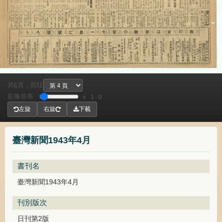
共
頁，
前往
6
影像倍率
x 1.0
左旋
右旋
下載
臺灣新聞1943年4月
書刊名
臺灣新聞1943年4月
刊別版次
日刊第2版