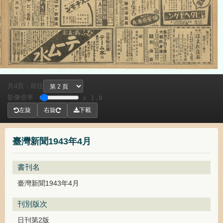
共
頁，
前往
4
影像倍率
x 1.0
左旋
右旋
下載
臺灣新聞1943年4月
書刊名
臺灣新聞1943年4月
刊別版次
日刊第2版