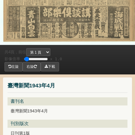
共
頁，
前往
4
影像倍率
x 1.0
左旋
右旋
下載
臺灣新聞1943年4月
書刊名
臺灣新聞1943年4月
刊別版次
日刊第1版