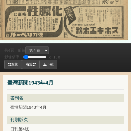
共
頁，
前往
4
影像倍率
x 1.0
左旋
右旋
下載
臺灣新聞1943年4月
書刊名
臺灣新聞1943年4月
刊別版次
日刊第4版