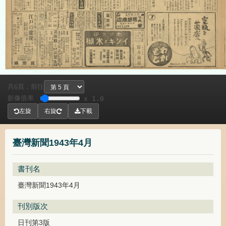
共
頁，
前往
6
影像倍率
x 1.0
左旋
右旋
下載
臺灣新聞1943年4月
書刊名
臺灣新聞1943年4月
刊別版次
日刊第3版