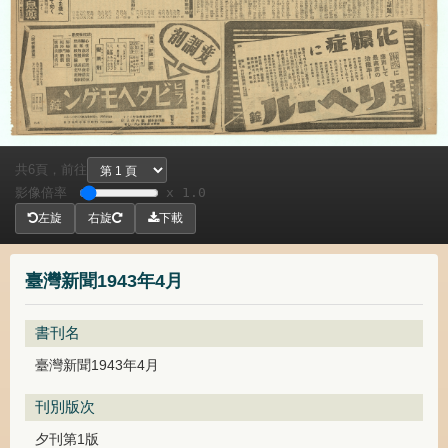
共
頁，
前往
6
影像倍率
x 1.0
左旋
右旋
下載
臺灣新聞1943年4月
書刊名
臺灣新聞1943年4月
刊別版次
夕刊第1版