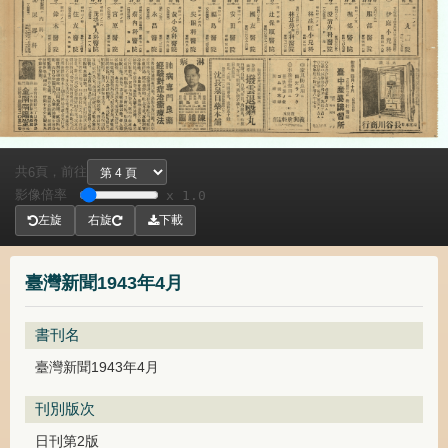
共
頁，
前往
6
影像倍率
x 1.0
左旋
右旋
下載
臺灣新聞1943年4月
書刊名
臺灣新聞1943年4月
刊別版次
日刊第2版