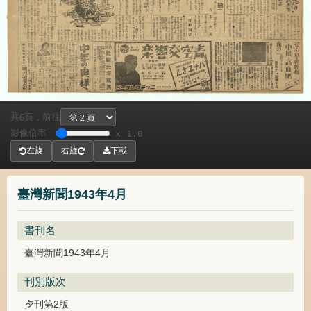
共
頁，
前往
6
影像倍率
x 1.0
左旋
右旋
下載
臺灣新聞1943年4月
書刊名
臺灣新聞1943年4月
刊別版次
夕刊第2版