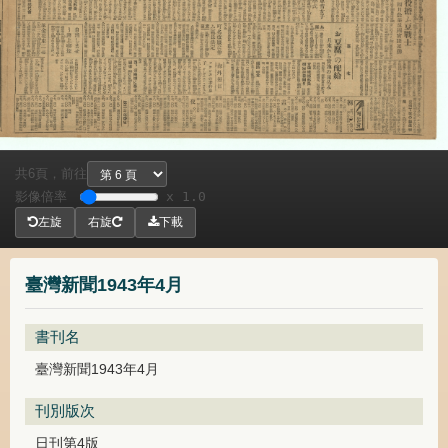
共
頁，
前往
6
影像倍率
x 1.0
左旋
右旋
下載
臺灣新聞1943年4月
書刊名
臺灣新聞1943年4月
刊別版次
日刊第4版