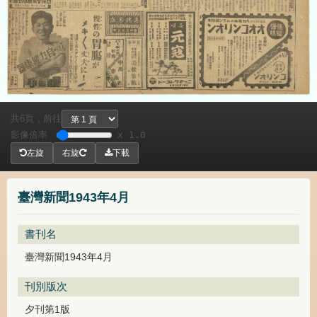
共
頁，
前往
6
影像倍率
x 1.0
左旋
右旋
下載
臺灣新聞1943年4月
書刊名
臺灣新聞1943年4月
刊別版次
夕刊第1版