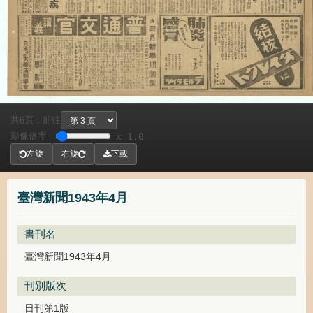
共
頁，
前往
6
影像倍率
x 1.0
左旋
右旋
下載
臺灣新聞1943年4月
書刊名
臺灣新聞1943年4月
刊別版次
日刊第1版