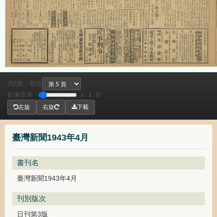
共
頁，
前往
6
影像倍率
x 1.0
左旋
右旋
下載
臺灣新聞1943年4月
書刊名
臺灣新聞1943年4月
刊別版次
日刊第3版