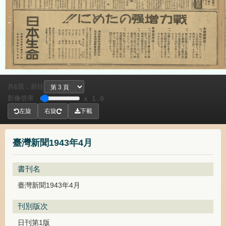
共
頁，
前往
6
影像倍率
x 1.0
左旋
右旋
下載
臺灣新聞1943年4月
書刊名
臺灣新聞1943年4月
刊別版次
日刊第1版