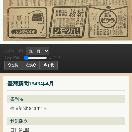
共
頁，
前往
4
影像倍率
x 1.0
左旋
右旋
下載
臺灣新聞1943年4月
書刊名
臺灣新聞1943年4月
刊別版次
日刊第1版