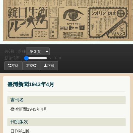
共
頁，
前往
6
影像倍率
x 1.0
左旋
右旋
下載
臺灣新聞1943年4月
書刊名
臺灣新聞1943年4月
刊別版次
日刊第1版