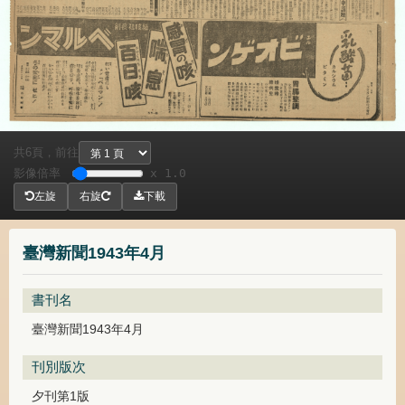
共
頁，
前往
6
影像倍率
x 1.0
左旋
右旋
下載
臺灣新聞1943年4月
書刊名
臺灣新聞1943年4月
刊別版次
夕刊第1版