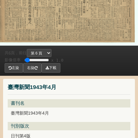
共
頁，
前往
6
影像倍率
x 1.0
左旋
右旋
下載
臺灣新聞1943年4月
書刊名
臺灣新聞1943年4月
刊別版次
日刊第4版