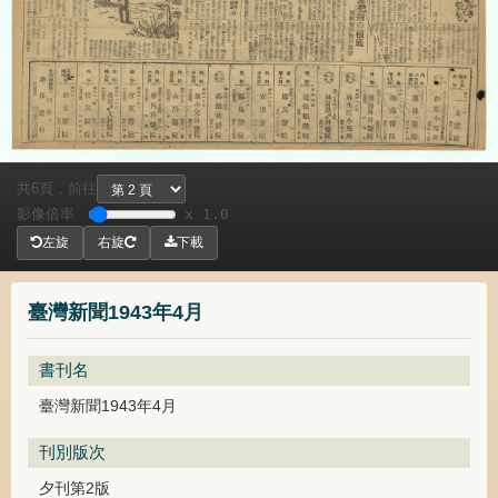
共
頁，
前往
6
影像倍率
x 1.0
左旋
右旋
下載
臺灣新聞1943年4月
書刊名
臺灣新聞1943年4月
刊別版次
夕刊第2版