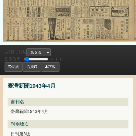
共
頁，
前往
6
影像倍率
x 1.0
左旋
右旋
下載
臺灣新聞1943年4月
書刊名
臺灣新聞1943年4月
刊別版次
日刊第3版