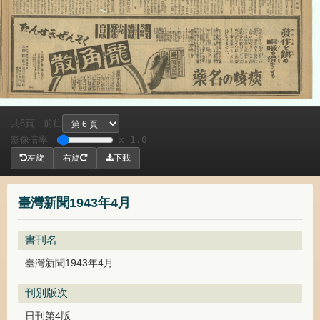
共
頁，
前往
6
影像倍率
x 1.0
左旋
右旋
下載
臺灣新聞1943年4月
書刊名
臺灣新聞1943年4月
刊別版次
日刊第4版