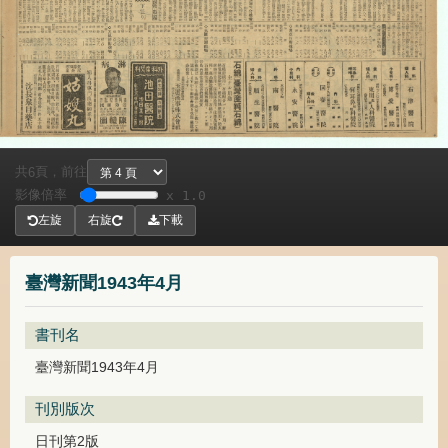
共
頁，
前往
6
影像倍率
x 1.0
左旋
右旋
下載
臺灣新聞1943年4月
書刊名
臺灣新聞1943年4月
刊別版次
日刊第2版