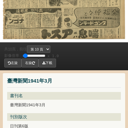
共
頁，
前往
10
影像倍率
x 1.0
左旋
右旋
下載
臺灣新聞1941年3月
書刊名
臺灣新聞1941年3月
刊別版次
日刊第6版