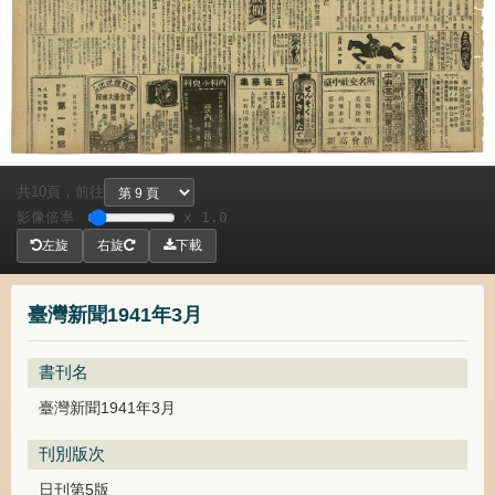
共
頁，
前往
10
影像倍率
x 1.0
左旋
右旋
下載
臺灣新聞1941年3月
書刊名
臺灣新聞1941年3月
刊別版次
日刊第5版