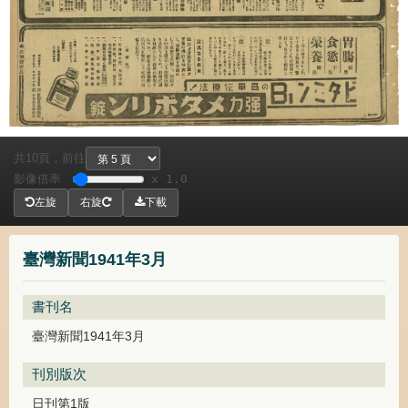
共
頁，
前往
10
影像倍率
x 1.0
左旋
右旋
下載
臺灣新聞1941年3月
書刊名
臺灣新聞1941年3月
刊別版次
日刊第1版