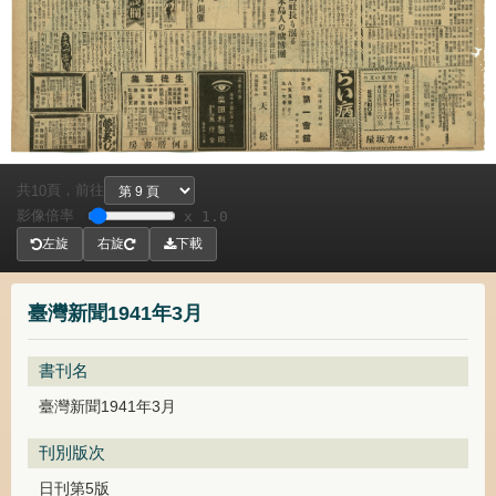
共
頁，
前往
10
影像倍率
x 1.0
左旋
右旋
下載
臺灣新聞1941年3月
書刊名
臺灣新聞1941年3月
刊別版次
日刊第5版