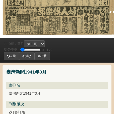
共
頁，
前往
10
影像倍率
x 1.0
左旋
右旋
下載
臺灣新聞1941年3月
書刊名
臺灣新聞1941年3月
刊別版次
夕刊第1版