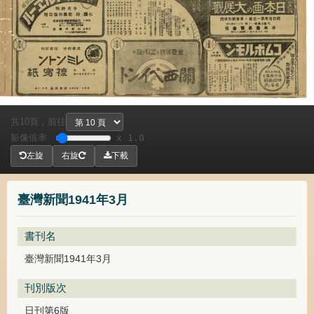
共
頁，
前往
10
影像倍率
x 1.0
左旋
右旋
下載
臺灣新聞1941年3月
書刊名
臺灣新聞1941年3月
刊別版次
日刊第6版