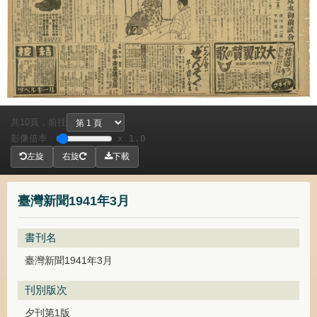
共
頁，
前往
10
影像倍率
x 1.0
左旋
右旋
下載
臺灣新聞1941年3月
書刊名
臺灣新聞1941年3月
刊別版次
夕刊第1版