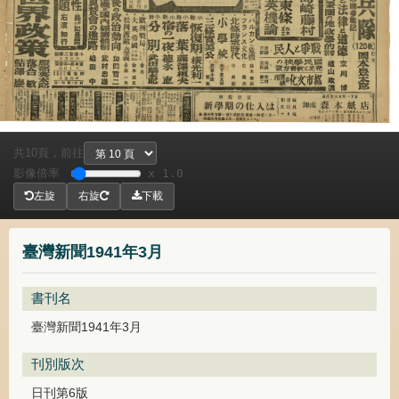
共
頁，
前往
10
影像倍率
x 1.0
左旋
右旋
下載
臺灣新聞1941年3月
書刊名
臺灣新聞1941年3月
刊別版次
日刊第6版