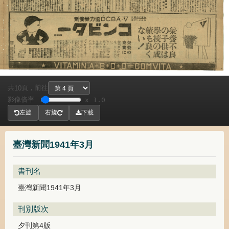
共
頁，
前往
10
影像倍率
x 1.0
左旋
右旋
下載
臺灣新聞1941年3月
書刊名
臺灣新聞1941年3月
刊別版次
夕刊第4版