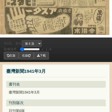
共
頁，
前往
6
影像倍率
x 1.0
左旋
右旋
下載
臺灣新聞1941年3月
書刊名
臺灣新聞1941年3月
刊別版次
日刊第6版