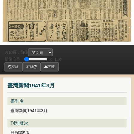
共
頁，
前往
10
影像倍率
x 1.0
左旋
右旋
下載
臺灣新聞1941年3月
書刊名
臺灣新聞1941年3月
刊別版次
日刊第5版