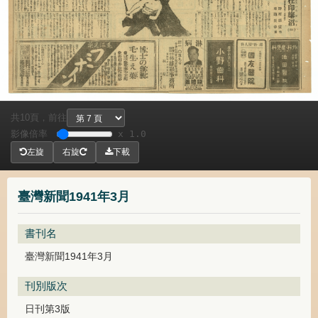
共
頁，
前往
10
影像倍率
x 1.0
左旋
右旋
下載
臺灣新聞1941年3月
書刊名
臺灣新聞1941年3月
刊別版次
日刊第3版