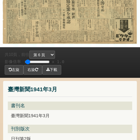
共
頁，
前往
10
影像倍率
x 1.0
左旋
右旋
下載
臺灣新聞1941年3月
書刊名
臺灣新聞1941年3月
刊別版次
日刊第2版