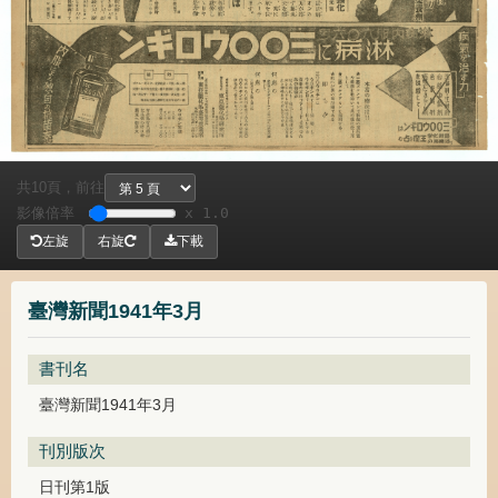
共
頁，
前往
10
影像倍率
x 1.0
左旋
右旋
下載
臺灣新聞1941年3月
書刊名
臺灣新聞1941年3月
刊別版次
日刊第1版