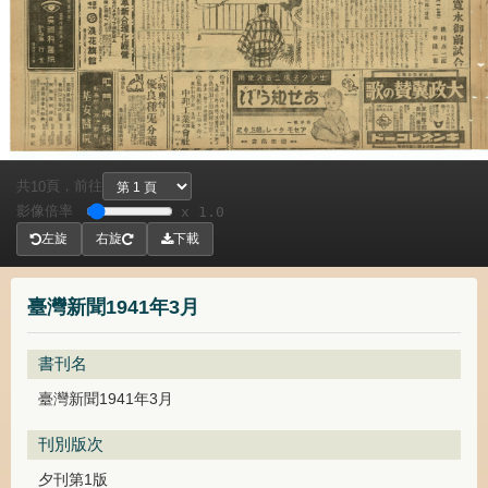
共
頁，
前往
10
影像倍率
x 1.0
左旋
右旋
下載
臺灣新聞1941年3月
書刊名
臺灣新聞1941年3月
刊別版次
夕刊第1版