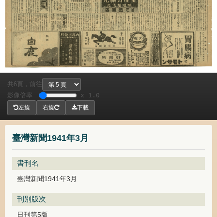
共
頁，
前往
6
影像倍率
x 1.0
左旋
右旋
下載
臺灣新聞1941年3月
書刊名
臺灣新聞1941年3月
刊別版次
日刊第5版