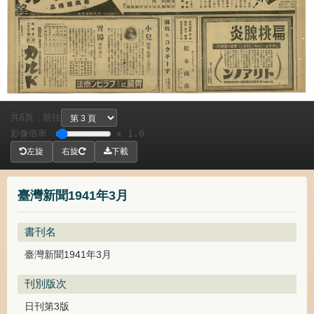
共
頁，
前往
6
影像倍率
x 1.0
左旋
右旋
下載
臺灣新聞1941年3月
書刊名
臺灣新聞1941年3月
刊別版次
日刊第3版