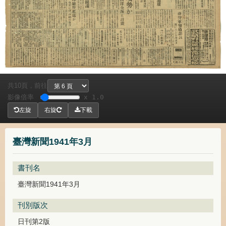
共
頁，
前往
10
影像倍率
x 1.0
左旋
右旋
下載
臺灣新聞1941年3月
書刊名
臺灣新聞1941年3月
刊別版次
日刊第2版