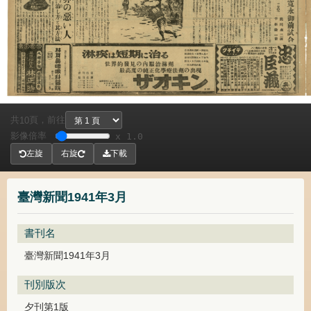
共
頁，
前往
10
影像倍率
x 1.0
左旋
右旋
下載
臺灣新聞1941年3月
書刊名
臺灣新聞1941年3月
刊別版次
夕刊第1版