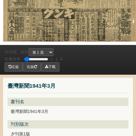
共
頁，
前往
10
影像倍率
x 1.0
左旋
右旋
下載
臺灣新聞1941年3月
書刊名
臺灣新聞1941年3月
刊別版次
夕刊第1版