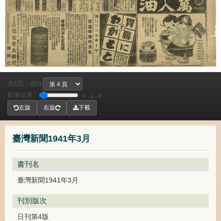
共
頁，
前往
6
影像倍率
x 1.0
左旋
右旋
下載
臺灣新聞1941年3月
書刊名
臺灣新聞1941年3月
刊別版次
日刊第4版