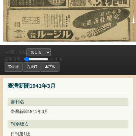
共
頁，
前往
6
影像倍率
x 1.0
左旋
右旋
下載
臺灣新聞1941年3月
書刊名
臺灣新聞1941年3月
刊別版次
日刊第1版