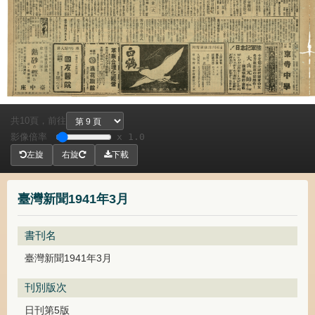
共
頁，
前往
10
影像倍率
x 1.0
左旋
右旋
下載
臺灣新聞1941年3月
書刊名
臺灣新聞1941年3月
刊別版次
日刊第5版