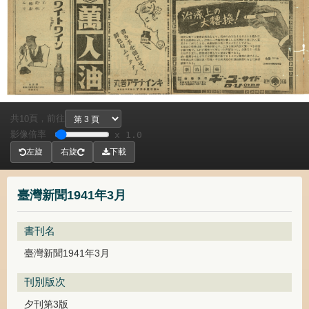
共
頁，
前往
10
影像倍率
x 1.0
左旋
右旋
下載
臺灣新聞1941年3月
書刊名
臺灣新聞1941年3月
刊別版次
夕刊第3版