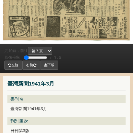
共
頁，
前往
10
影像倍率
x 1.0
左旋
右旋
下載
臺灣新聞1941年3月
書刊名
臺灣新聞1941年3月
刊別版次
日刊第3版