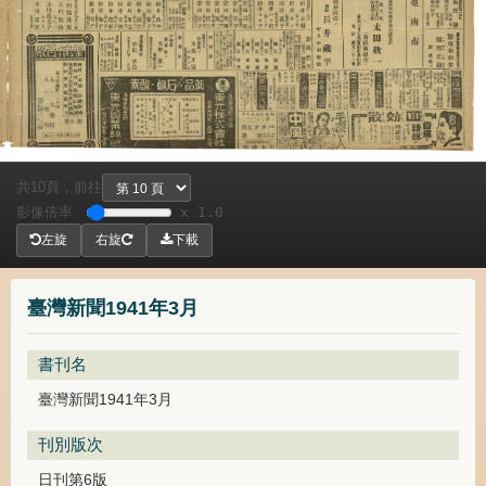
共
頁，
前往
10
影像倍率
x 1.0
左旋
右旋
下載
臺灣新聞1941年3月
書刊名
臺灣新聞1941年3月
刊別版次
日刊第6版