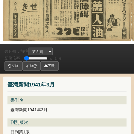
共
頁，
前往
10
影像倍率
x 1.0
左旋
右旋
下載
臺灣新聞1941年3月
書刊名
臺灣新聞1941年3月
刊別版次
日刊第1版